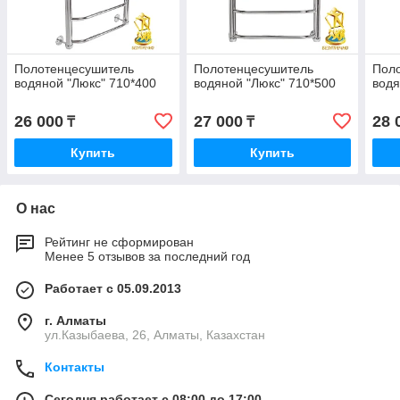
Полотенцесушитель
Полотенцесушитель
Пол
водяной "Люкс" 710*400
водяной "Люкс" 710*500
водя
26 000
27 000
28 
₸
₸
Купить
Купить
О нас
Рейтинг не сформирован
Менее 5 отзывов за последний год
Работает с 05.09.2013
г. Алматы
ул.Казыбаева, 26, Алматы, Казахстан
Контакты
Сегодня работает с 08:00 до 17:00