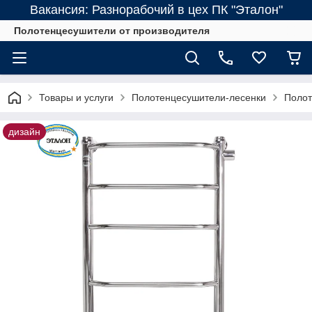
Вакансия: Разнорабочий в цех ПК "Эталон"
Полотенцесушители от производителя
Товары и услуги
Полотенцесушители-лесенки
Полот
дизайн