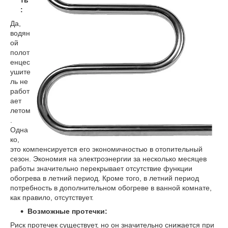
:
Да,
водян
ой
полот
енцес
ушите
ль не
работ
ает
летом
.
Одна
ко,
это компенсируется его экономичностью в отопительный
сезон. Экономия на электроэнергии за несколько месяцев
работы значительно перекрывает отсутствие функции
обогрева в летний период. Кроме того, в летний период
потребность в дополнительном обогреве в ванной комнате,
как правило, отсутствует.
Возможные протечки:
Риск протечек существует, но он значительно снижается при